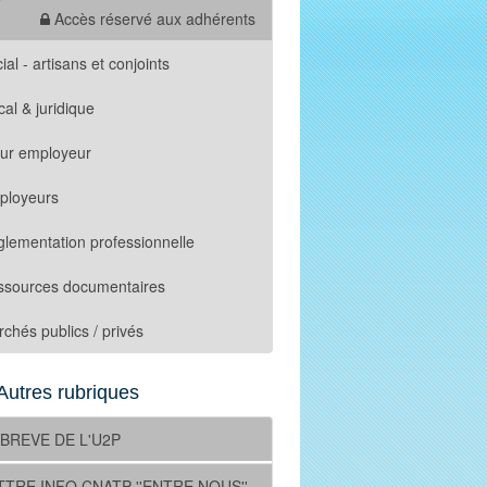
Accès réservé aux adhérents
ial - artisans et conjoints
cal & juridique
tur employeur
ployeurs
lementation professionnelle
ssources documentaires
chés publics / privés
Autres rubriques
 BREVE DE L'U2P
TTRE INFO CNATP ''ENTRE NOUS''