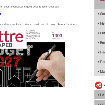
03
: pour la consulter, cliquez sous le lien ci-dessous.
Soc
B
Fis
domadaires sont accessibles
à droite sous le pavé : Autres Rubriques
Fu
Em
Règ
Re
Mar
LA
LE