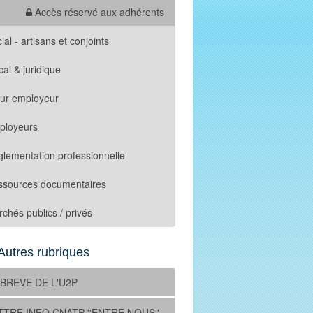
Accès réservé aux adhérents
ial - artisans et conjoints
cal & juridique
tur employeur
ployeurs
lementation professionnelle
ssources documentaires
chés publics / privés
Autres rubriques
 BREVE DE L'U2P
TTRE INFO CNATP ''ENTRE NOUS''